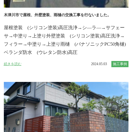
木津川市で屋根、外壁塗装、雨樋の交換工事を行ないました。
屋根塗装 (シリコン塗装)高圧洗浄→シ―ラ―→サフェー
サ→中塗り→上塗り外壁塗装 (シリコン塗装)高圧洗浄→
フィラー→中塗り→上塗り雨樋 (パナソニックPC50角樋)
ベランダ防水 (ウレタン防水)高圧
続きを読む
2024.05.03
施工事例